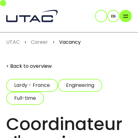
Skip to main navigation
Skip to main content
Skip to page footer
EN
Search
You are here:
UTAC
Career
Vacancy
Back to overview
Lardy - France
Engineering
Full-time
Coordinateur