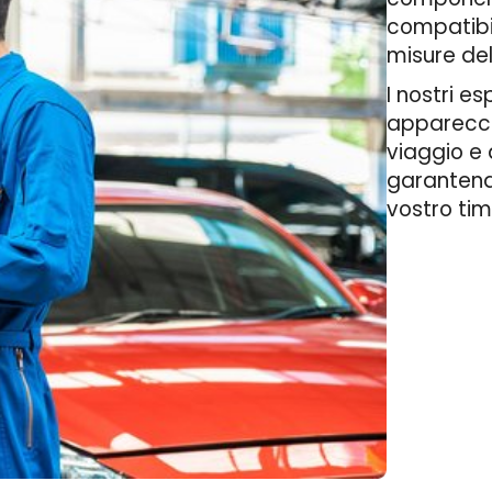
compatibil
misure del
I nostri e
apparecchi
viaggio e 
garantendo
vostro tim