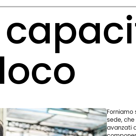
capaci
 loco
Forniamo s
sede, che 
avanzati d
componenti