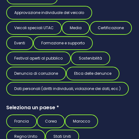
Approvazione individuale del veicolo
Veicoli speciali UTAC
Media
Certificazione
Eventi
Formazione e supporto
Festival aperti al pubblico
Sostenibilità
Denuncia di corruzione
Etica delle denunce
Dati personali (diritti individuali, violazione dei dati, ecc.)
Seleziona un paese
*
Francia
Corea
Marocco
Regno Unito
Stati Uniti