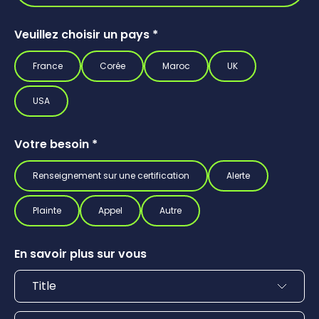
Veuillez choisir un pays
*
France
Corée
Maroc
UK
USA
Votre besoin
*
Renseignement sur une certification
Alerte
Plainte
Appel
Autre
En savoir plus sur vous
Titre
Prénom
*