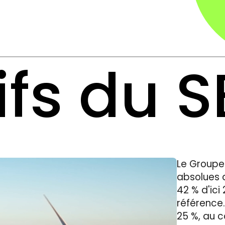
ifs du S
Le Groupe 
absolues d
42 % d'ic
référence.
25 %, au 