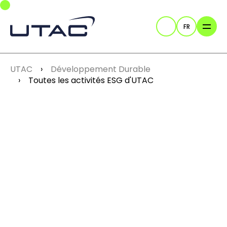
Skip to main navigation
Skip to main content
Skip to page footer
FR
Recherche
You are here:
UTAC
Développement Durable
Toutes les activités ESG d'UTAC