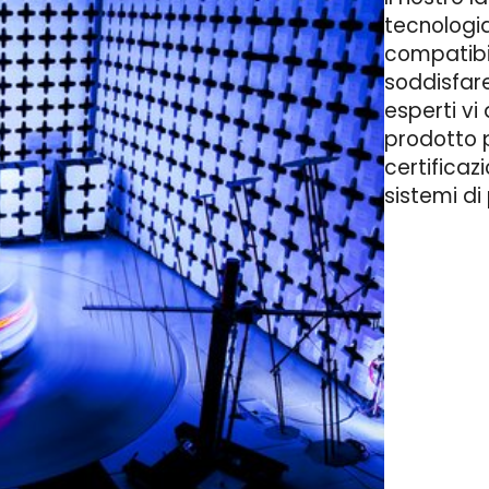
tecnologia
compatibi
soddisfare
esperti vi
prodotto p
certificazi
sistemi di