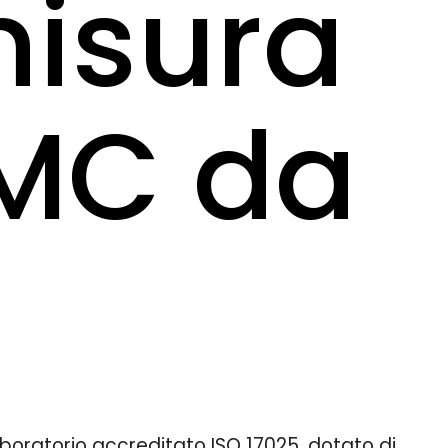
misura
EMC da
laboratorio accreditato ISO 17025, dotato di