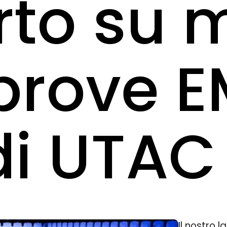
to su 
 prove 
di UTAC
Il nostro 