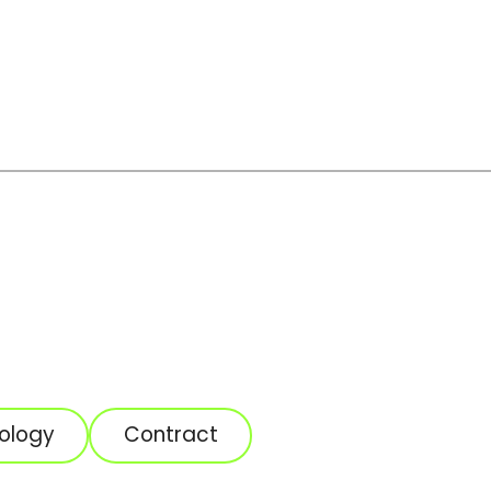
ology
Contract