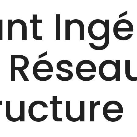
nt Ingén
 Résea
ructure