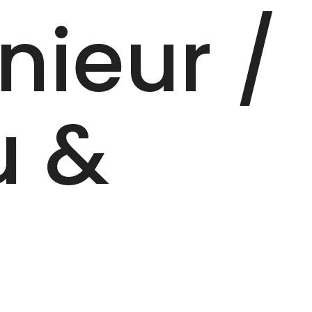
ieur /‎
u &