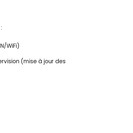
:
AN/WiFi)
rvision (mise à jour des