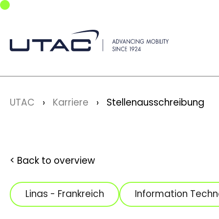
Skip to main navigation
Skip to main content
Skip to page footer
You are here:
UTAC
Karriere
Stellenausschreibung
Back to overview
Linas - Frankreich
Information Techn