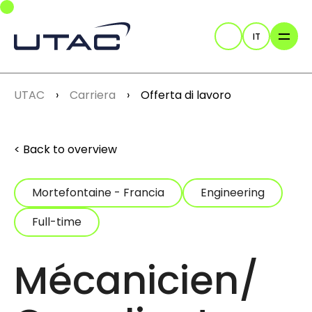
Skip to main navigation
Skip to main content
Skip to page footer
IT
Cerca
You are here:
UTAC
Carriera
Offerta di lavoro
Back to overview
Mortefontaine - Francia
Engineering
Full-time
Mécanicien/‎