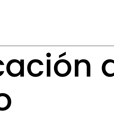
icación 
o