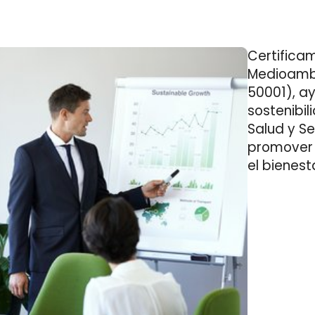
Certifica
Medioambi
50001), a
sostenibi
Salud y S
promover 
el bienes