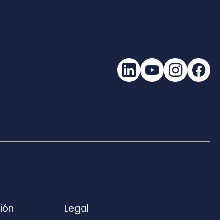
LinkedIn
YouTube
Instagra
Fac
ión
Legal