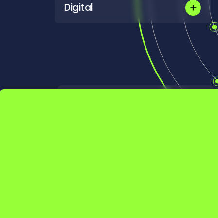
Clea
UTAC a
limpias
las em
medioa
certif
Digital
UTAC ofrece a sus clientes prueba
conectividad digital de vanguardi
permiten soluciones de movilidad
inteligentes e integradas para el fu