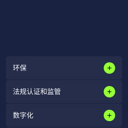
环保
UTAC通过先进的车辆测试和认证，帮助客户减少
排放，促进环境的可持续发展，从而支持更清洁的
交通解决方案。
法规认证和监管
了解更多
UTAC通过提供严格的测试和验证，最大限度地降
低风险并加强对用户的全面保护，从而确保车辆和
技术更加安全。
数字化
了解更多
UTAC通过尖端的数字连接测试，为客户提供更智