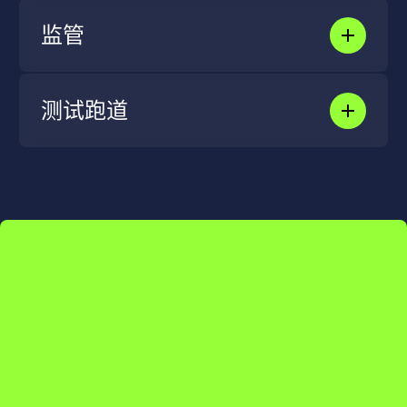
能、更集成的未来移动解决方案。
了解更多
监管
UTAC提供专家指导和认证服务，帮助客户满足不
断变化的监管标准，确保全球市场准入和法律合规
性。
测试跑道
了解更多
UTAC先进的测试轨道为客户提供了评估车辆性能
的受控环境，加速了现代交通领域的创新和质量保
证。
了解更多