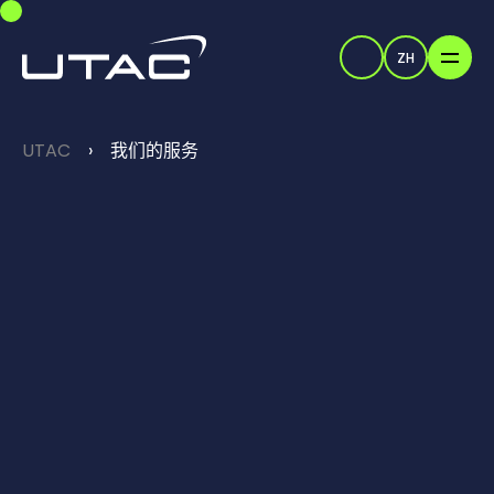
Skip to main navigation
Skip to main content
Skip to page footer
ZH
Search
You are here:
UTAC
我们的服务