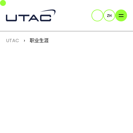
Skip to main navigation
Skip to main content
Skip to page footer
ZH
Search
You are here:
UTAC
职业生涯