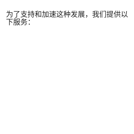
为了支持和加速这种发展，我们提供以
下服务：
持续的职业发展
战略性投
资
部门培训预算
管
理
值得信赖的外部培训提供商
领导力和管理发展
行业参与机会
多种早期职业切入点
一年两次的职业、培训和发展审查