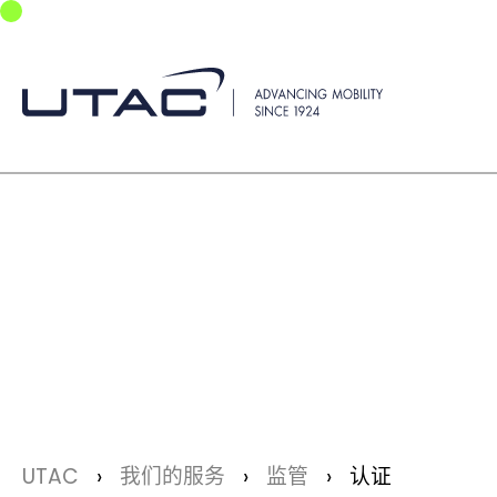
Skip to main navigation
Skip to main content
Skip to page footer
You are here:
UTAC
我们的服务
监管
认证