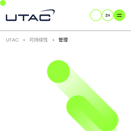
Skip to main navigation
Skip to main content
Skip to page footer
ZH
Search
You are here:
UTAC
可持续性
管理