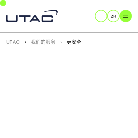
Skip to main navigation
Skip to main content
Skip to page footer
ZH
Search
You are here:
UTAC
我们的服务
更安全