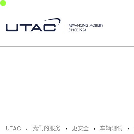
Skip to main navigation
Skip to main content
Skip to page footer
You are here:
UTAC
我们的服务
更安全
车辆测试