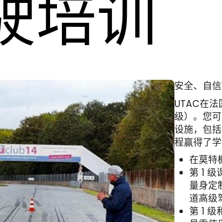
驶培训
安全、自信
UTAC在
级）。您可
设施，包括
程赢得了学
在莫特
第 1
量身定
道高级
第 1 