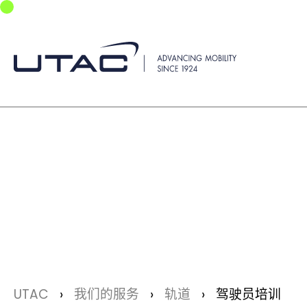
Skip to main navigation
Skip to main content
Skip to page footer
You are here:
UTAC
我们的服务
轨道
驾驶员培训