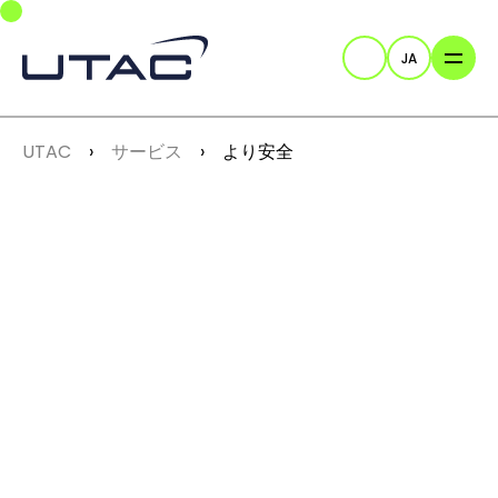
Skip to main navigation
Skip to main content
Skip to page footer
JA
検索
You are here:
UTAC
サービス
より安全