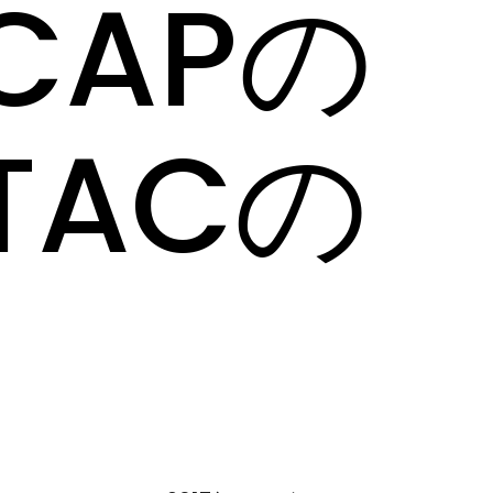
CAPの
TACの