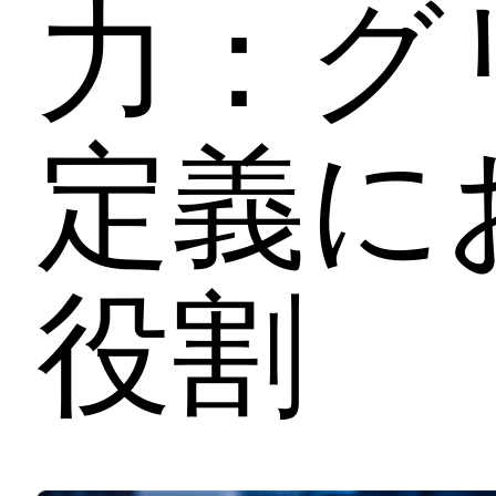
力：グ
定義に
役割