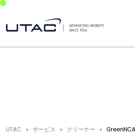
Skip to main navigation
Skip to main content
Skip to page footer
You are here:
UTAC
サービス
クリーナー
GreenNC