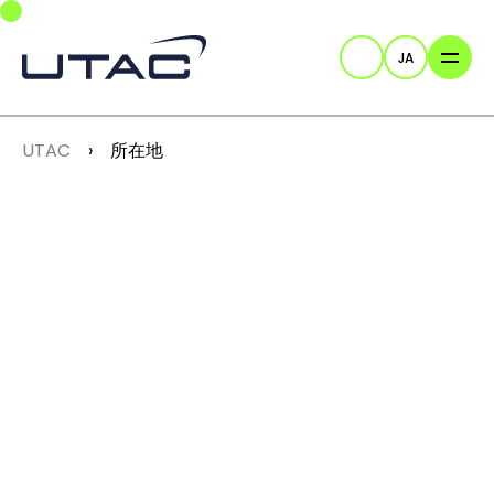
Skip to main navigation
Skip to main content
Skip to page footer
JA
検索
You are here:
UTAC
所在地