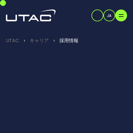
Skip to main navigation
Skip to main content
Skip to page footer
JA
検索
You are here:
UTAC
キャリア
採用情報