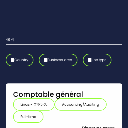
49
件
Country
Business area
Job type
Comptable général
Linas - フランス
Accounting/Auditing
Full-time