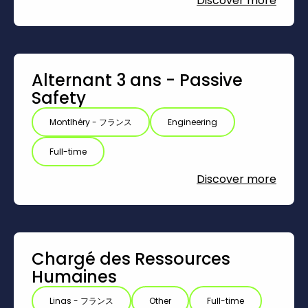
Discover more
Alternant 3 ans - Passive
Safety
Montlhéry - フランス
Engineering
Full-time
Discover more
Chargé des Ressources
Humaines
Linas - フランス
Other
Full-time