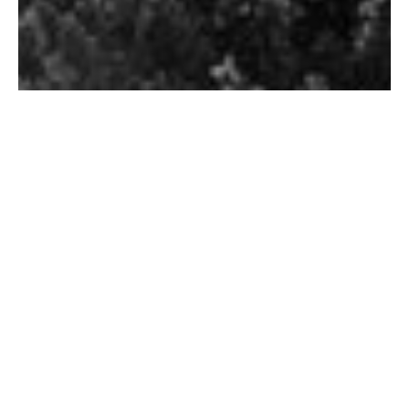
You are here:
UTAC
所在地
ヨーロッパ
リナス＝モンレヘリー