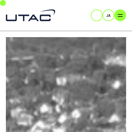
Skip to main navigation
Skip to main content
Skip to page footer
JA
検索