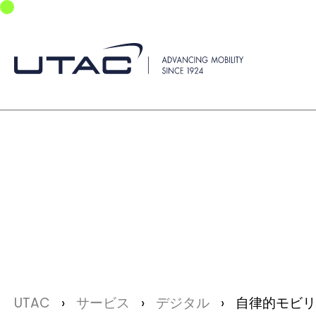
Skip to main navigation
Skip to main content
Skip to page footer
You are here:
UTAC
サービス
デジタル
自律的モビリ