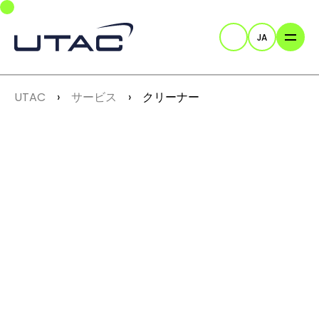
Skip to main navigation
Skip to main content
Skip to page footer
JA
検索
You are here:
UTAC
サービス
クリーナー