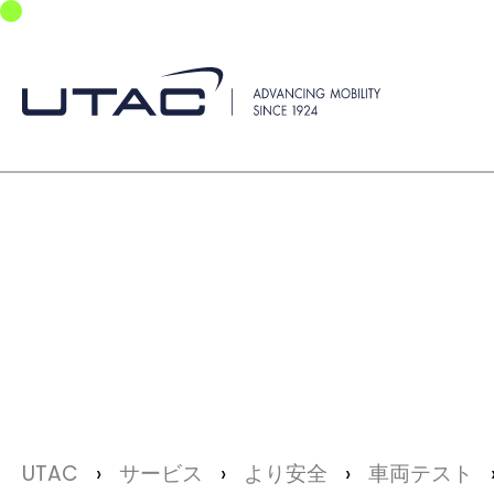
Skip to main navigation
Skip to main content
Skip to page footer
You are here:
UTAC
サービス
より安全
車両テスト