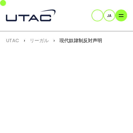
Skip to main navigation
Skip to main content
Skip to page footer
JA
検索
You are here:
UTAC
リーガル
現代奴隷制反対声明