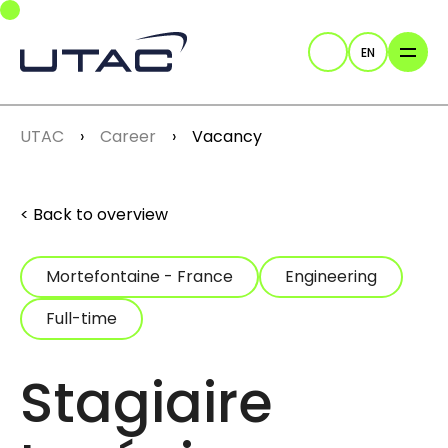
Skip to main navigation
Skip to main content
Skip to page footer
EN
Search
You are here:
UTAC
Career
Vacancy
Back to overview
Mortefontaine - France
Engineering
Full-time
Stagiaire