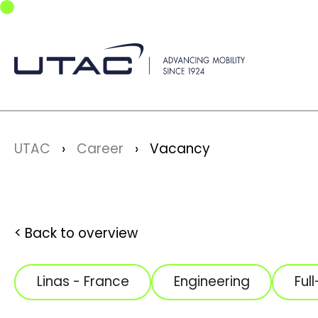
Skip to main navigation
Skip to main content
Skip to page footer
You are here:
UTAC
Career
Vacancy
Back to overview
Linas - France
Engineering
Ful