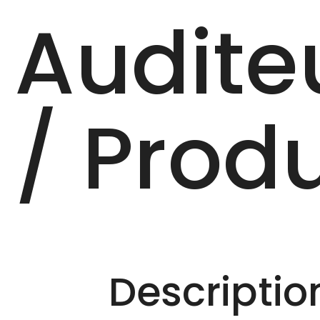
Audite
/‎ Produ
Description