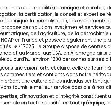
omaines de la mobilité numérique et durable, d
ation, la certification, le conseil et expertise r
ôle technique, la normalisation, les évènements 
, propose des solutions, systèmes et services a
neumatiques, de l’agriculture, de la pétrochimie 
Euro NCAP en France et possède également une pl
dités ISO 17025. Le Groupe dispose de centres d
ande et au Maroc, aux USA, en Allemagne ainsi qu
 aujourd'hui environ 1300 personnes sur ses diff
ons une vision forte et claire, celle de fournir à
us sommes fiers et confiants dans notre héritag
 créant une culture où les individus sentent qu'i
vons fournir le meilleur service possible à nos cl
rtise, d'innovation et d'intégrité constituent un
ensemble en toute sécurité, en tant qu'équipe, 