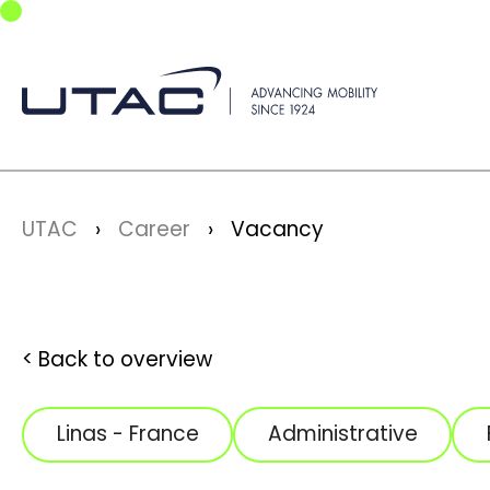
Skip to main navigation
Skip to main content
Skip to page footer
You are here:
UTAC
Career
Vacancy
Back to overview
Linas - France
Administrative