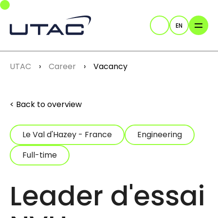
Skip to main navigation
Skip to main content
Skip to page footer
EN
Search
You are here:
UTAC
Career
Vacancy
Back to overview
Le Val d'Hazey - France
Engineering
Full-time
Leader d'essai