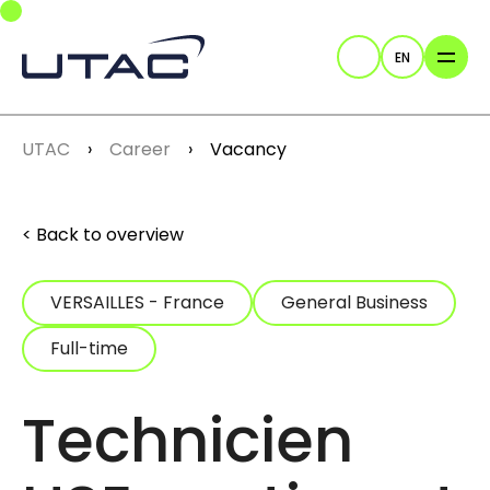
Skip to main navigation
Skip to main content
Skip to page footer
EN
Search
You are here:
UTAC
Career
Vacancy
Back to overview
VERSAILLES - France
General Business
Full-time
Technicien