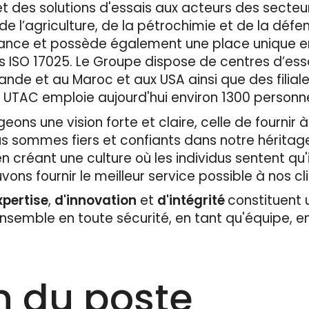
et des solutions d'essais aux acteurs des secteur
e l’agriculture, de la pétrochimie et de la défen
 France et possède également une place unique 
s ISO 17025. Le Groupe dispose de centres d’ess
ande et au Maroc et aux USA ainsi que des filial
. UTAC emploie aujourd'hui environ 1300 personnes
ons une vision forte et claire, celle de fournir à
us sommes fiers et confiants dans notre héritag
 créant une culture où les individus sentent qu'i
vons fournir le meilleur service possible à nos cl
xpertise
,
d'innovation
et
d'intégrité
constituent u
ensemble en toute sécurité, en tant qu'équipe, 
n du poste