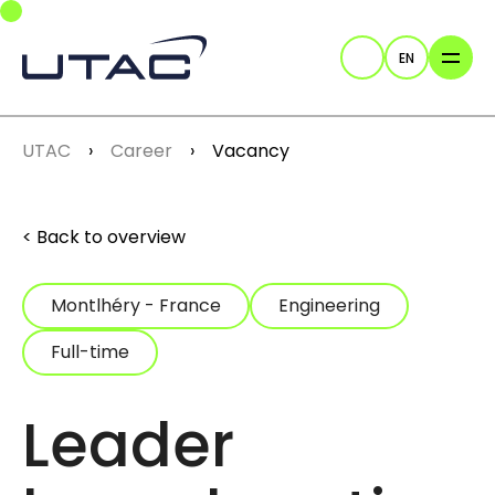
Skip to main navigation
Skip to main content
Skip to page footer
EN
Search
You are here:
UTAC
Career
Vacancy
Back to overview
Montlhéry - France
Engineering
Full-time
Leader