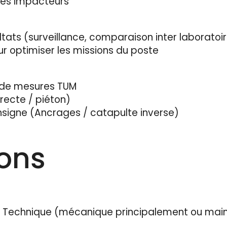
les impacteurs
ltats (surveillance, comparaison inter laboratoire
ur optimiser les missions du poste
s de mesures TUM
irecte / piéton)
signe (Ancrages / catapulte inverse)
ions
2 Technique (mécanique principalement ou main