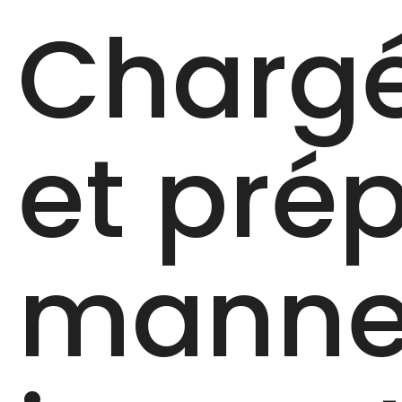
Charg
et pré
manneq