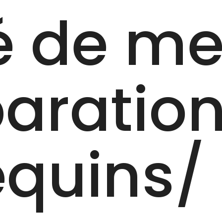
é de me
paratio
uins/‎