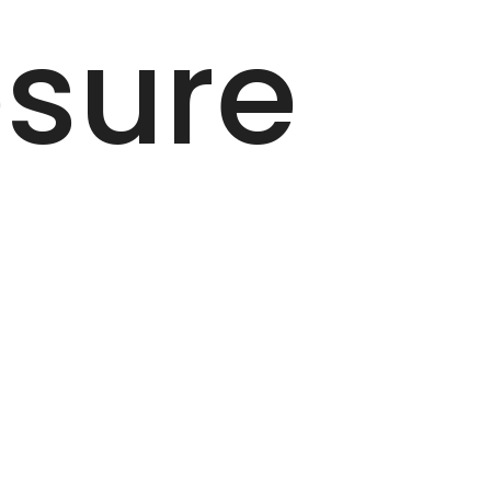
sure
n