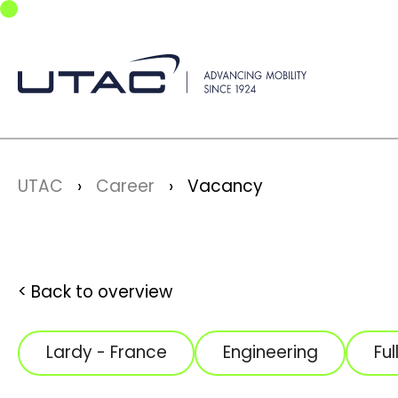
Skip to main navigation
Skip to main content
Skip to page footer
You are here:
UTAC
Career
Vacancy
Back to overview
Lardy - France
Engineering
Ful