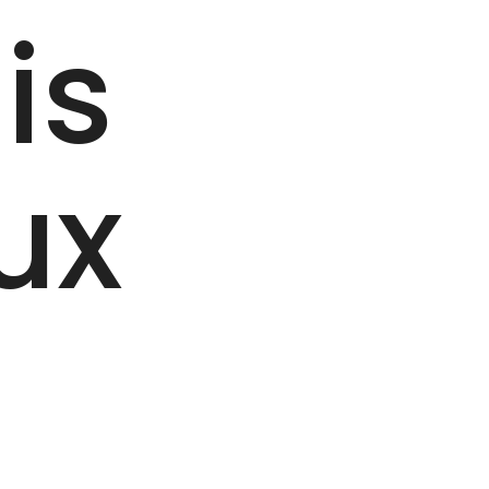
is
ux