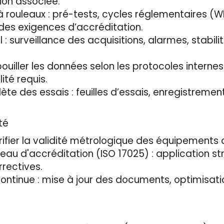
on associée.
 à rouleaux : pré-tests, cycles réglementaires (W
 des exigences d’accréditation.
l : surveillance des acquisitions, alarmes, stabi
ouiller les données selon les protocoles interne
ité requis.
lète des essais : feuilles d’essais, enregistreme
té
rifier la validité métrologique des équipements
veau d'accréditation (ISO 17025) : application s
rectives.
continue : mise à jour des documents, optimisati