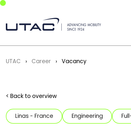
Skip to main navigation
Skip to main content
Skip to page footer
You are here:
UTAC
Career
Vacancy
Back to overview
Linas - France
Engineering
Ful