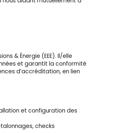
en nous aidant mutuellement à
ns & Énergie (EEE). Il/elle
onnées et garantit la conformité
nces d’accréditation, en lien
llation et configuration des
 étalonnages, checks