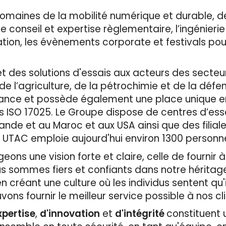
omaines de la mobilité numérique et durable, d
le conseil et expertise règlementaire, l’ingénierie
ation, les évènements corporate et festivals pou
et des solutions d'essais aux acteurs des secteur
e l’agriculture, de la pétrochimie et de la défen
 France et possède également une place unique 
s ISO 17025. Le Groupe dispose de centres d’ess
ande et au Maroc et aux USA ainsi que des filial
. UTAC emploie aujourd'hui environ 1300 personnes
ons une vision forte et claire, celle de fournir à
us sommes fiers et confiants dans notre héritag
 créant une culture où les individus sentent qu'i
vons fournir le meilleur service possible à nos cl
xpertise
,
d'innovation
et
d'intégrité
constituent u