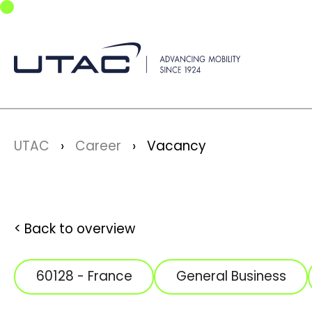
Skip to main navigation
Skip to main content
Skip to page footer
You are here:
UTAC
Career
Vacancy
Back to overview
60128 - France
General Business