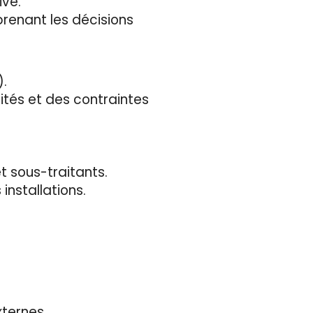
ive.
prenant les décisions
).
ités et des contraintes
et sous-traitants.
installations.
xternes.