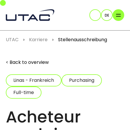
Skip to main navigation
Skip to main content
Skip to page footer
DE
Suche
You are here:
UTAC
Karriere
Stellenausschreibung
Back to overview
Linas - Frankreich
Purchasing
Full-time
Acheteur