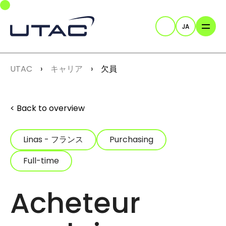
Skip to main navigation
Skip to main content
Skip to page footer
JA
検索
You are here:
UTAC
キャリア
欠員
Back to overview
Linas - フランス
Purchasing
Full-time
Acheteur