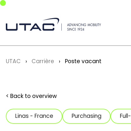
Skip to main navigation
Skip to main content
Skip to page footer
You are here:
UTAC
Carrière
Poste vacant
Back to overview
Linas - France
Purchasing
Full