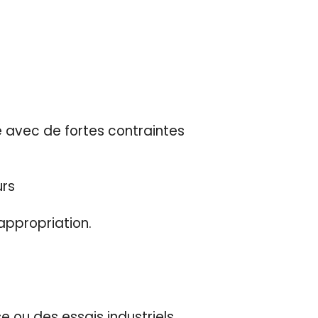
 avec de fortes contraintes
urs
appropriation.
e ou des essais industriels.