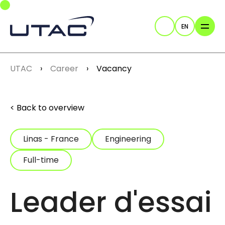
Skip to main navigation
Skip to main content
Skip to page footer
EN
Search
You are here:
UTAC
Career
Vacancy
Back to overview
Linas - France
Engineering
Full-time
Leader d'essai