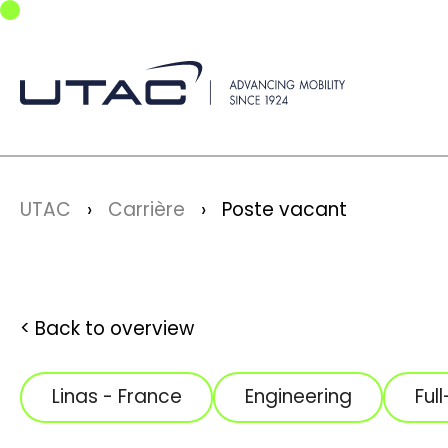
Skip to main navigation
Skip to main content
Skip to page footer
You are here:
UTAC
Carrière
Poste vacant
Back to overview
Linas - France
Engineering
Ful