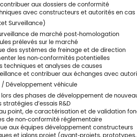
 contribuer aux dossiers de conformité
hniques avec constructeurs et autorités en cas
et Surveillance)
 surveillance de marché post‑homologation
cules prélevés sur le marché
nue des systèmes de freinage et de direction
menter les non‑conformités potentielles
ns techniques et analyses de causes
eillance et contribuer aux échanges avec autorit
D / Développement véhicule
ng lors des phases de développement de nouveau
es stratégies d’essais R&D
au point, de caractérisation et de validation fon
ques de non‑conformité réglementaire
que aux équipes développement constructeurs
ques et jalons projet (avant‑projets, prototypes,