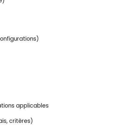
é)
configurations)
ations applicables
is, critères)