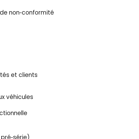
 de non‑conformité
és et clients
x véhicules
ctionnelle
 pré‑série)