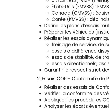
UNECE : R13 / R13H (frein
États‑Unis (FMVSS) : FMVSS
Canada (CMVSS) : équiva
Corée (KMVSS) : déclinai
Définir les plans d’essais m
Préparer les véhicules (inst
Réaliser les essais dynamiqu
freinage de service, de 
essais à adhérence dissy
essais de stabilité, de tr
essais directionnels, ass
Garantir le respect strict de
2. Essais COP – Conformité de 
Réaliser des essais de Conf
Vérifier la conformité des vé
Appliquer les procédures COP
Analyser les écarts éventuel