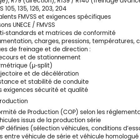
age), R79 (direction), R139 / R140 (freinage avanc
 105, 135, 126, 203, 204
lents FMVSS et exigences spécifiques
sons UNECE / FMVSS
ulti‑standards et matrices de conformité
rumentation, charges, pressions, températures, 
es de freinage et de direction :
secours et de stationnement
métrique (µ‑split)
ajectoire et de décélération
istance et stabilité de conduite
s exigences sécurité et qualité
Production
ormité de Production (COP) selon les réglement
hicules issus de la production série
 définies (sélection véhicules, conditions d’essa
s entre véhicule de série et véhicule homologué