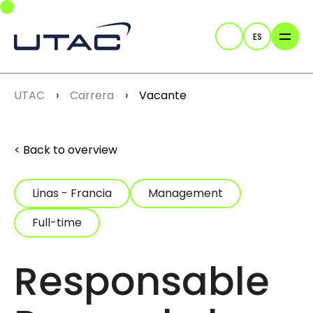
Skip to main navigation
Skip to main content
Skip to page footer
ES
Buscar
You are here:
UTAC
Carrera
Vacante
Back to overview
Linas - Francia
Management
Full-time
Responsable