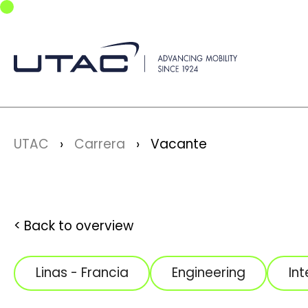
Skip to main navigation
Skip to main content
Skip to page footer
You are here:
UTAC
Carrera
Vacante
Back to overview
Linas - Francia
Engineering
Int