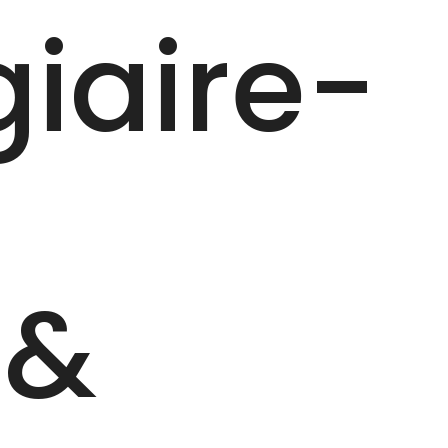
giaire-
n
 &