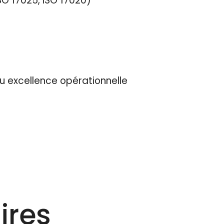
O 17025, ISO 17020)
u excellence opérationnelle
ires