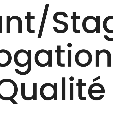
nt/‎Sta
ogatio
 Qualité