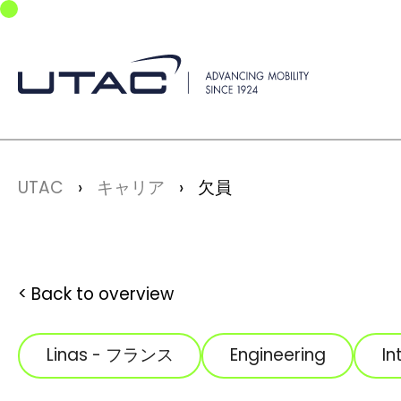
Skip to main navigation
Skip to main content
Skip to page footer
You are here:
UTAC
キャリア
欠員
Back to overview
Linas - フランス
Engineering
In