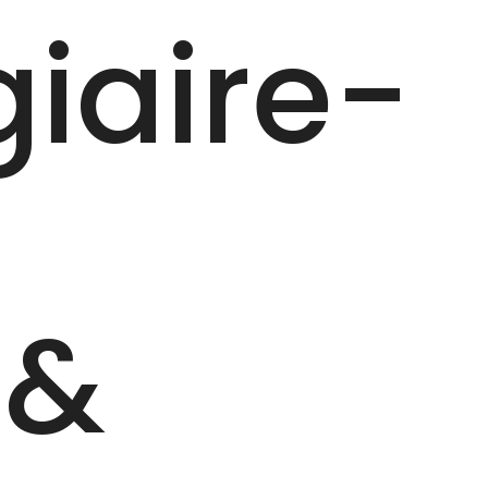
giaire-
n
 &