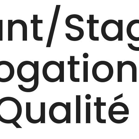
nt/‎Sta
ogatio
 Qualité