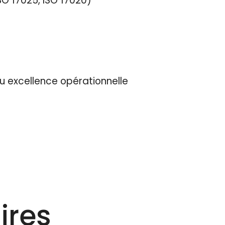
O 17025, ISO 17020)
u excellence opérationnelle
ires