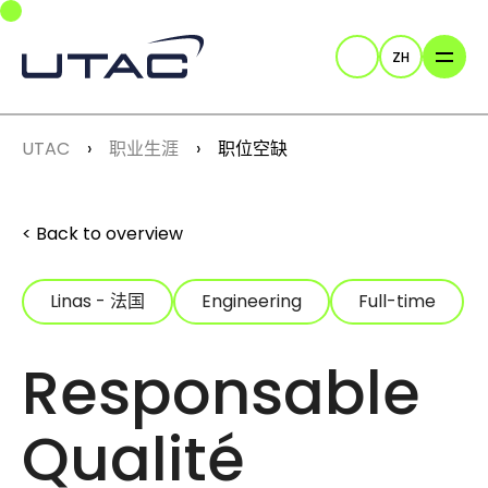
Skip to main navigation
Skip to main content
Skip to page footer
ZH
Search
You are here:
UTAC
职业生涯
职位空缺
Back to overview
Linas - 法国
Engineering
Full-time
Responsable
Qualité