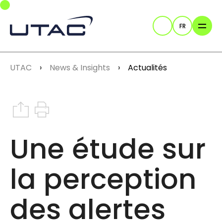
Skip to main navigation
Skip to main content
Skip to page footer
FR
Recherche
You are here:
UTAC
News & Insights
Actualités
Share on Instagram
Print this article
Une étude sur
la perception
des alertes