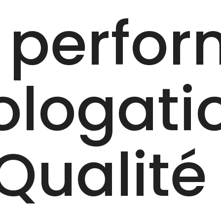
 perfo
logati
 Qualité