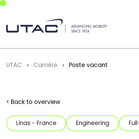
Skip to main navigation
Skip to main content
Skip to page footer
You are here:
UTAC
Carrière
Poste vacant
Back to overview
Linas - France
Engineering
Ful