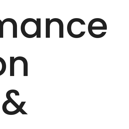
rmance
on
 &