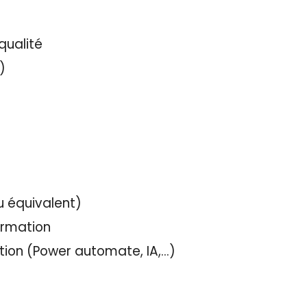
qualité
)
u équivalent)
ormation
tion (Power automate, IA,…)