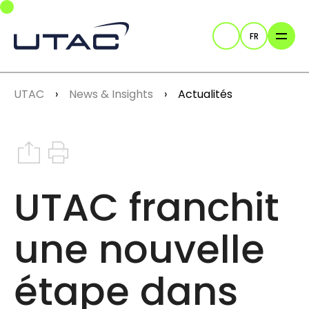
Skip to main navigation
Skip to main content
Skip to page footer
FR
Recherche
You are here:
UTAC
News & Insights
Actualités
Share on Instagram
Print this article
UTAC franchit
une nouvelle
étape dans