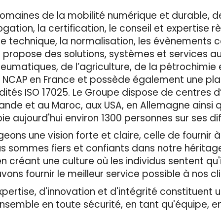
omaines de la mobilité numérique et durable, d
ation, la certification, le conseil et expertise r
ôle technique, la normalisation, les évènements 
, propose des solutions, systèmes et services a
neumatiques, de l’agriculture, de la pétrochimie 
Euro NCAP en France et possède également une pl
dités ISO 17025. Le Groupe dispose de centres d
ande et au Maroc, aux USA, en Allemagne ainsi qu
 aujourd'hui environ 1300 personnes sur ses diff
ons une vision forte et claire, celle de fournir à
us sommes fiers et confiants dans notre héritag
 créant une culture où les individus sentent qu'i
vons fournir le meilleur service possible à nos cl
rtise, d'innovation et d'intégrité constituent un
ensemble en toute sécurité, en tant qu'équipe, 