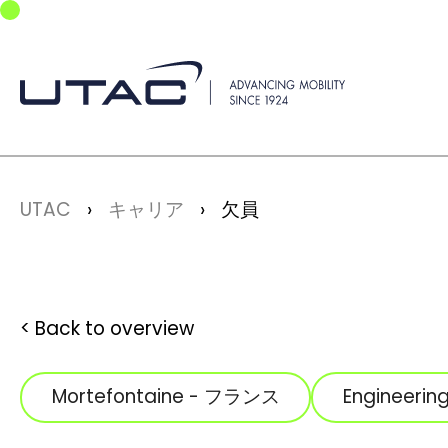
Skip to main navigation
Skip to main content
Skip to page footer
You are here:
UTAC
キャリア
欠員
Back to overview
Mortefontaine - フランス
Engineerin