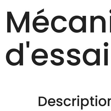
Mécani
d'essa
Description